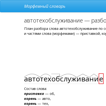
Морфемный словарь
автотехобслуживание — разбо
План разбора слова автотехобслуживание по с
и частями слова (морфемами) — приставкой, ко
авто
тех
об
служ
ива
ни
е
Состав слова:
приставка
— об,
корень
— авто,
корень
— тех,