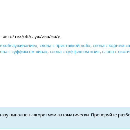
 авто/тех/об/служ/ива/ни/е .
техобслуживание»
,
слова с приставкой «об»
,
слова с корнем «
лова с суффиксом «ива»
,
слова с суффиксом «ни»
,
слова с окон
ставу выполнен алгоритмом автоматически. Проверяйте разб