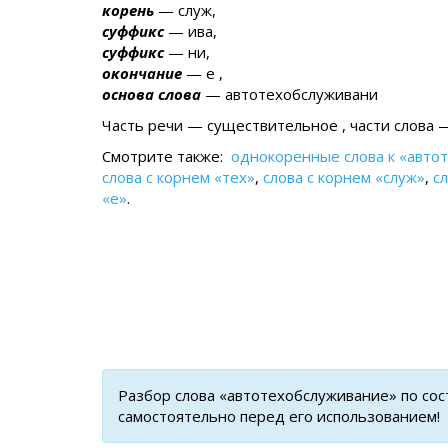
корень
— служ,
суффикс
— ива,
суффикс
— ни,
окончание
— е ,
основа слова
— автотехобслуживани
Часть речи — существительное , части слова —
Смотрите также:
однокоренные слова к «авто
слова с корнем «тех»
,
слова с корнем «служ»
,
с
«е»
.
Разбор слова «автотехобслуживание» по со
самостоятельно перед его использованием!