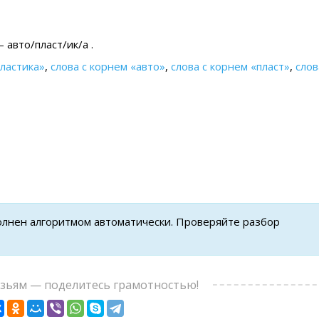
 авто/пласт/ик/а .
ластика»
,
слова с корнем «авто»
,
слова с корнем «пласт»
,
слов
полнен алгоритмом автоматически. Проверяйте разбор
узьям — поделитесь грамотностью!