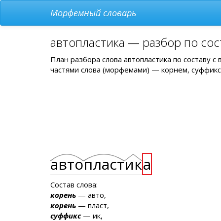
Морфемный словарь
автопластика — разбор по сос
План разбора слова автопластика по составу 
частями слова (морфемами) — корнем, суффикс
авто
пласт
ик
а
Состав слова:
корень
— авто,
корень
— пласт,
суффикс
— ик,