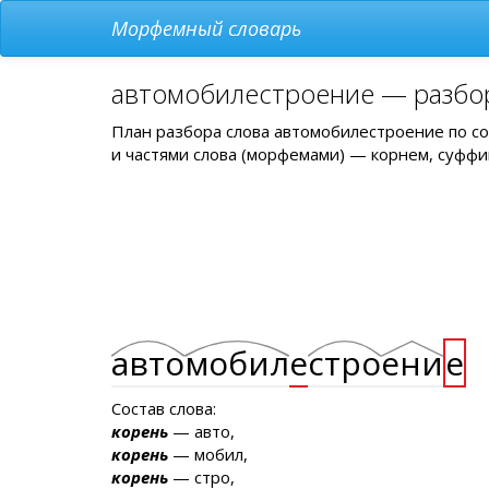
Морфемный словарь
автомобилестроение — разбор
План разбора слова автомобилестроение по с
и частями слова (морфемами) — корнем, суффи
авто
мобил
е
стро
ени
е
Состав слова:
корень
— авто,
корень
— мобил,
корень
— стро,