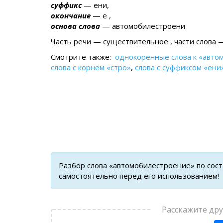
суффикс
— ени,
окончание
— е ,
основа слова
— автомобилестроени
Часть речи — существительное , части слова —
Смотрите также:
однокоренные слова к «авто
слова с корнем «стро»
,
слова с суффиксом «ени
Разбор слова «автомобилестроение» по сос
самостоятельно перед его использованием!
Расскажите др