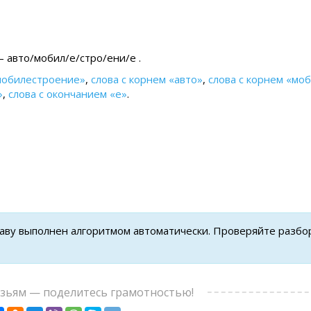
 авто/мобил/е/стро/ени/е .
мобилестроение»
,
слова с корнем «авто»
,
слова с корнем «мо
»
,
слова с окончанием «е»
.
таву выполнен алгоритмом автоматически. Проверяйте разбо
узьям — поделитесь грамотностью!