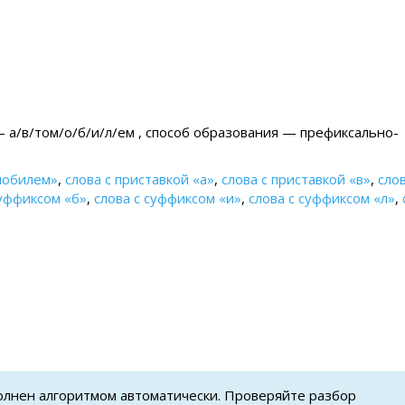
— а/в/том/о/б/и/л/ем , cпособ образования — префиксально-
мобилем»
,
слова с приставкой «а»
,
слова с приставкой «в»
,
слов
суффиксом «б»
,
слова с суффиксом «и»
,
слова с суффиксом «л»
,
олнен алгоритмом автоматически. Проверяйте разбор