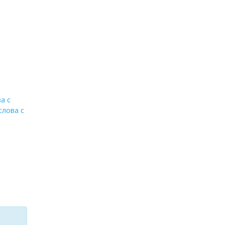
а с
слова с