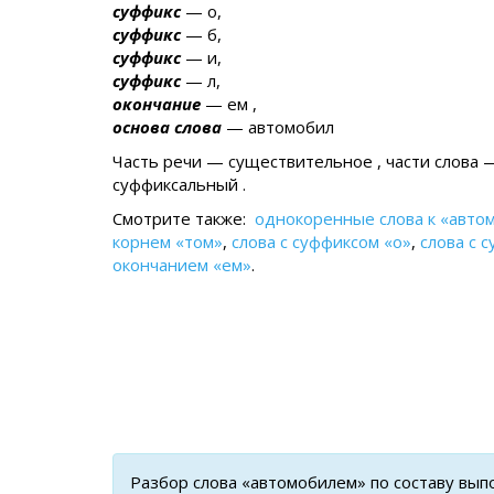
суффикс
— о,
суффикс
— б,
суффикс
— и,
суффикс
— л,
окончание
— ем ,
основа слова
— автомобил
Часть речи — существительное , части слова 
суффиксальный .
Смотрите также:
однокоренные слова к «авто
корнем «том»
,
слова с суффиксом «о»
,
слова с 
окончанием «ем»
.
Разбор слова «автомобилем» по составу вып