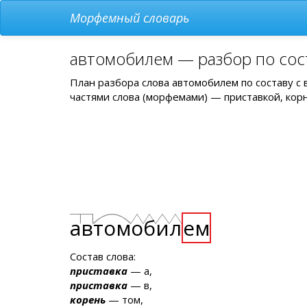
Морфемный словарь
автомобилем — разбор по сос
План разбора слова автомобилем по составу с
частями слова (морфемами) — приставкой, кор
а
в
том
о
б
и
л
ем
Состав слова:
приставка
— а,
приставка
— в,
корень
— том,