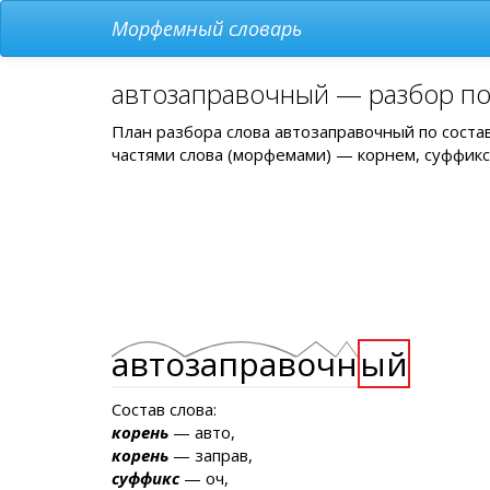
Морфемный словарь
автозаправочный — разбор по
План разбора слова автозаправочный по соста
частями слова (морфемами) — корнем, суффикс
авто
заправ
оч
н
ый
Состав слова:
корень
— авто,
корень
— заправ,
суффикс
— оч,