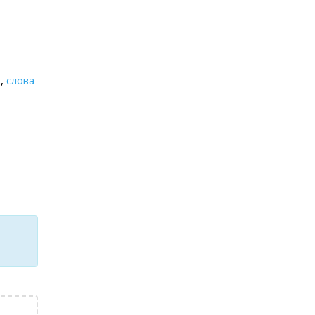
»
,
слова