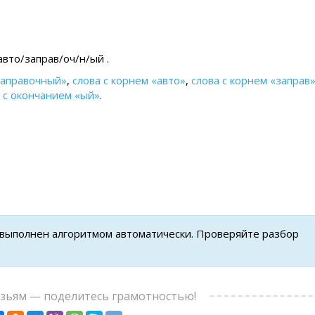
авто/заправ/оч/н/ый .
заправочный»
,
слова с корнем «авто»
,
слова с корнем «заправ
 с окончанием «ый»
.
 выполнен алгоритмом автоматически. Проверяйте разбор
узьям — поделитесь грамотностью!