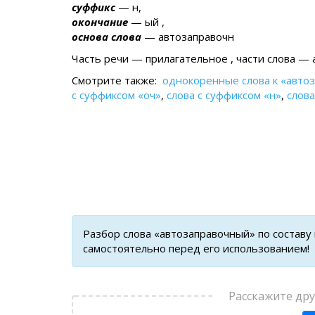
суффикс
— н,
окончание
— ый ,
основа слова
— автозаправочн
Часть речи — прилагательное , части слова — 
Смотрите также:
однокоренные слова к «авто
с суффиксом «оч»
,
слова с суффиксом «н»
,
слова
Разбор слова «автозаправочный» по составу
самостоятельно перед его использованием!
Расскажите др