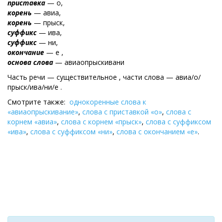
приставка
— о,
корень
— авиа,
корень
— прыск,
суффикс
— ива,
суффикс
— ни,
окончание
— е ,
основа слова
— авиаопрыскивани
Часть речи — существительное , части слова — авиа/о/
прыск/ива/ни/е .
Смотрите также:
однокоренные слова к
«авиаопрыскивание»
,
слова с приставкой «о»
,
слова с
корнем «авиа»
,
слова с корнем «прыск»
,
слова с суффиксом
«ива»
,
слова с суффиксом «ни»
,
слова с окончанием «е»
.