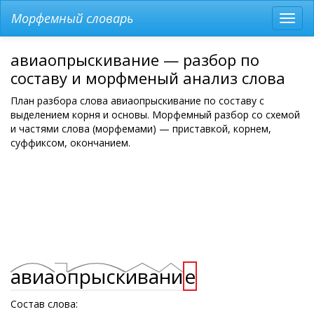
Морфемный словарь
Разв
мен
авиаопрыскивание — разбор по
составу и морфменый анализ слова
План разбора слова авиаопрыскивание по составу с
выделением корня и основы. Морфемный разбор со схемой
и частями слова (морфемами) — приставкой, корнем,
суффиксом, окончанием.
авиа
о
прыск
ива
ни
е
Состав слова: