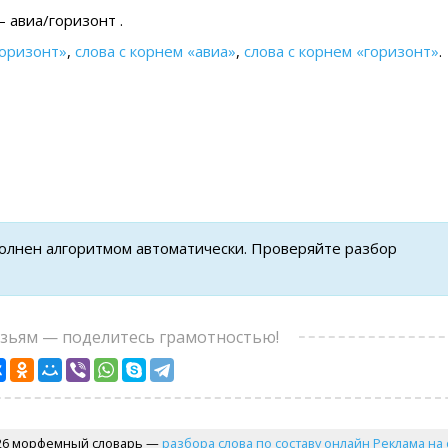
 авиа/горизонт .
горизонт»
,
слова с корнем «авиа»
,
слова с корнем «горизонт»
.
полнен алгоритмом автоматически. Проверяйте разбор
узьям — поделитесь грамотностью!
26 морфемный словарь —
разбора слова по составу онлайн
Реклама на 