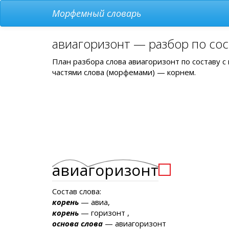
Морфемный словарь
авиагоризонт — разбор по сос
План разбора слова авиагоризонт по составу 
частями слова (морфемами) — корнем.
авиа
горизонт
Состав слова:
корень
— авиа,
корень
— горизонт ,
основа слова
— авиагоризонт