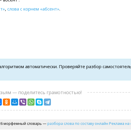
нт»
,
слова с корнем «абсент»
.
 алгоритмом автоматически. Проверяйте разбор самостоятел
узьям — поделитесь грамотностью!
26 морфемный словарь —
разбора слова по составу онлайн
Реклама на 