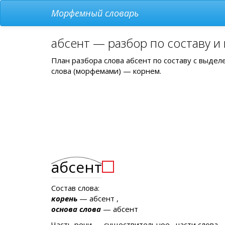
Морфемный словарь
абсент — разбор по составу и
План разбора слова абсент по составу с выде
слова (морфемами) — корнем.
абсент
Состав слова:
корень
— абсент ,
основа слова
— абсент
Часть речи — существительное , части слова —