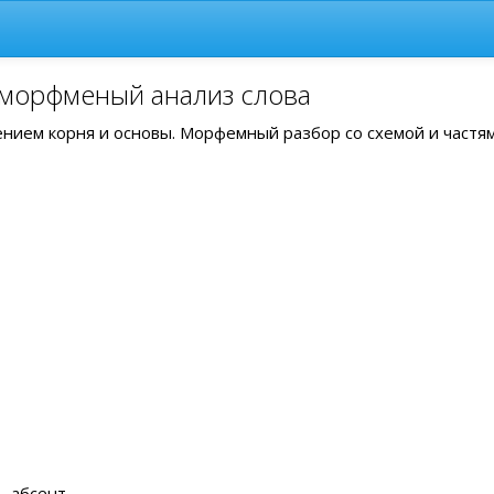
 морфменый анализ слова
лением корня и основы. Морфемный разбор со схемой и частя
 абсент .