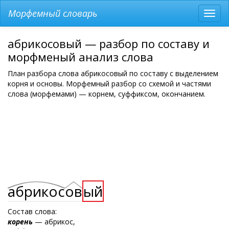
Морфемный словарь
Разв
мен
абрикосовый — разбор по составу и
морфменый анализ слова
План разбора слова абрикосовый по составу с выделением
корня и основы. Морфемный разбор со схемой и частями
слова (морфемами) — корнем, суффиксом, окончанием.
абрикос
ов
ый
Состав слова:
корень
— абрикос,