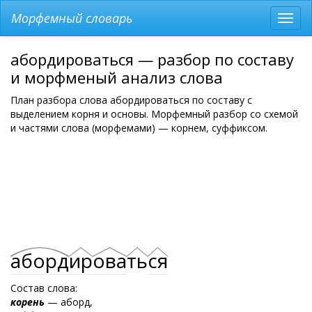
Морфемный словарь
Разв
мен
абордироваться — разбор по составу
и морфменый анализ слова
План разбора слова абордироваться по составу с
выделением корня и основы. Морфемный разбор со схемой
и частями слова (морфемами) — корнем, суффиксом.
аборд
ир
ова
ть
ся
Состав слова:
корень
— аборд,