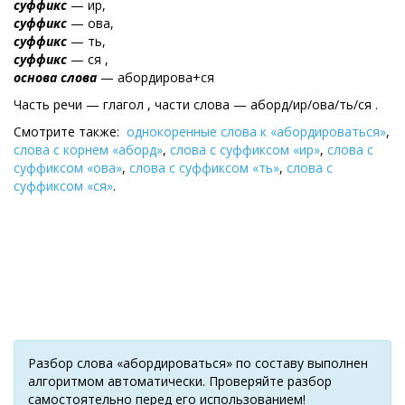
суффикс
— ир,
суффикс
— ова,
суффикс
— ть,
суффикс
— ся ,
основа слова
— абордирова+ся
Часть речи — глагол , части слова — аборд/ир/ова/ть/ся .
Смотрите также:
однокоренные слова к «абордироваться»
,
слова с корнем «аборд»
,
слова с суффиксом «ир»
,
слова с
суффиксом «ова»
,
слова с суффиксом «ть»
,
слова с
суффиксом «ся»
.
Разбор слова «абордироваться» по составу выполнен
алгоритмом автоматически. Проверяйте разбор
самостоятельно перед его использованием!