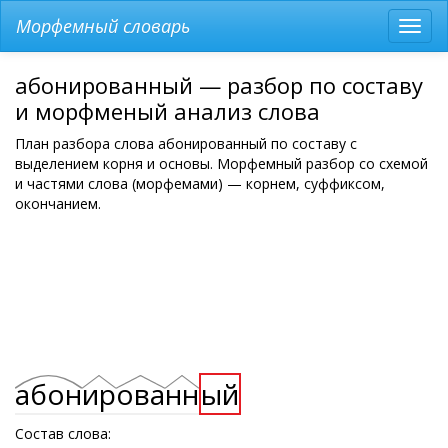
Морфемный словарь
Разв
мен
абонированный — разбор по составу
и морфменый анализ слова
План разбора слова абонированный по составу с
выделением корня и основы. Морфемный разбор со схемой
и частями слова (морфемами) — корнем, суффиксом,
окончанием.
абон
ир
ова
нн
ый
Состав слова: