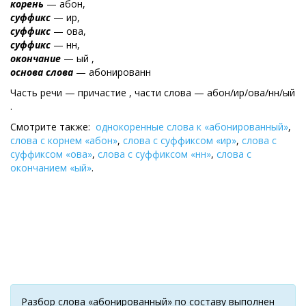
корень
— абон,
суффикс
— ир,
суффикс
— ова,
суффикс
— нн,
окончание
— ый ,
основа слова
— абонированн
Часть речи — причастие , части слова — абон/ир/ова/нн/ый
.
Смотрите также:
однокоренные слова к «абонированный»
,
слова с корнем «абон»
,
слова с суффиксом «ир»
,
слова с
суффиксом «ова»
,
слова с суффиксом «нн»
,
слова с
окончанием «ый»
.
Разбор слова «абонированный» по составу выполнен