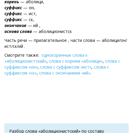
корень
— аболици,
суффикс
— он,
суффикс
— ист,
суффикс
— ск,
окончание
— ий ,
основа слова
— аболиционистск
Часть речи — прилагательное , части слова — аболици/он/
ист/ск/ий .
Смотрите также:
однокоренные слова к
«аболиционистский»
,
слова с корнем «аболици»
,
слова с
суффиксом «он»
,
слова с суффиксом «ист»
,
слова с
суффиксом «ск»
,
слова с окончанием «ий»
.
Разбор слова «аболиционистский» по составу