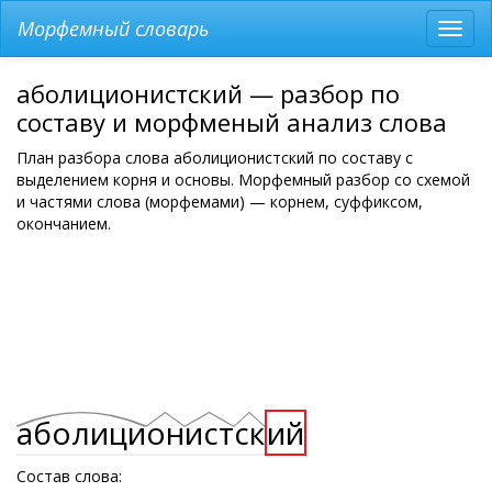
Морфемный словарь
Разв
мен
аболиционистский — разбор по
составу и морфменый анализ слова
План разбора слова аболиционистский по составу с
выделением корня и основы. Морфемный разбор со схемой
и частями слова (морфемами) — корнем, суффиксом,
окончанием.
аболици
он
ист
ск
ий
Состав слова: